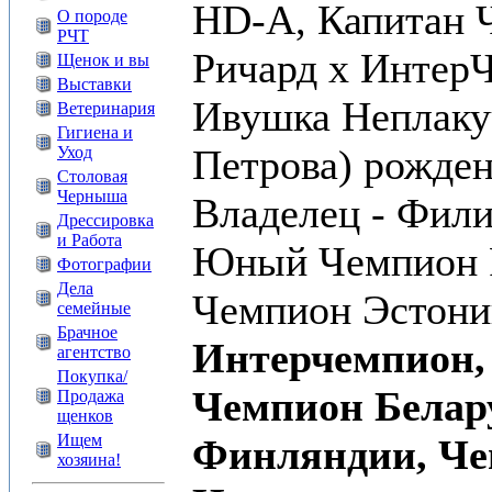
HD-A, Капитан 
О породе
РЧТ
Ричард х Интер
Щенок и вы
Выставки
Ивушка Неплакуч
Ветеринария
Гигиена и
Петрова) рождени
Уход
Столовая
Черныша
Владелец - Фил
Дрессировка
и Работа
Юный Чемпион 
Фотографии
Дела
Чемпион Эстони
семейные
Брачное
Интерчемпион,
агентство
Покупка/
Чемпион Белар
Продажа
щенков
Ищем
Финляндии, Ч
хозяина!