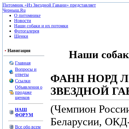
Питомник «Из Звездной Гавани» представляет
Черныш.Ru
О питомнике
Новости
Наши собаки и их потомки
Фотогалерея
Щенки
•
Навигация
Наши собак
Главная
Вопросы и
ответы
ФАНН НОРД 
Ссылки
Объявления о
ЗВЕЗДНОЙ ГА
продаже
щенков
(Чемпион Росси
НАШ
ФОРУМ
Беларусии, ОКД-
Все обо всем