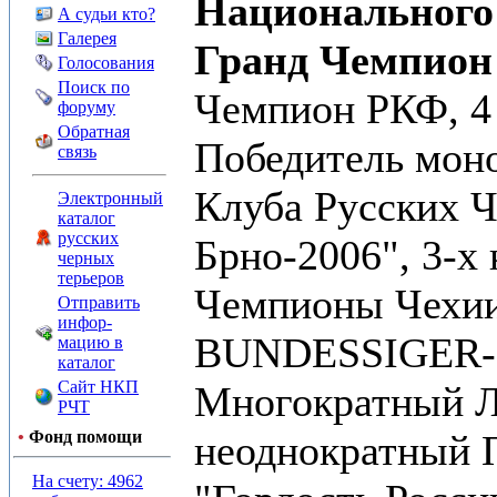
Национального
А судьи кто?
Галерея
Гранд Чемпион 
Голосования
Поиск по
Чемпион РКФ, 4
форуму
Обратная
Победитель мон
связь
Клуба Русских Ч
Электронный
каталог
русских
Брно-2006", 3-х 
черных
терьеров
Чемпионы Чехии
Отправить
инфор-
BUNDESSIGER-20
мацию в
каталог
Сайт НКП
Многократный 
РЧТ
•
Фонд помощи
неоднократный 
На счету: 4962