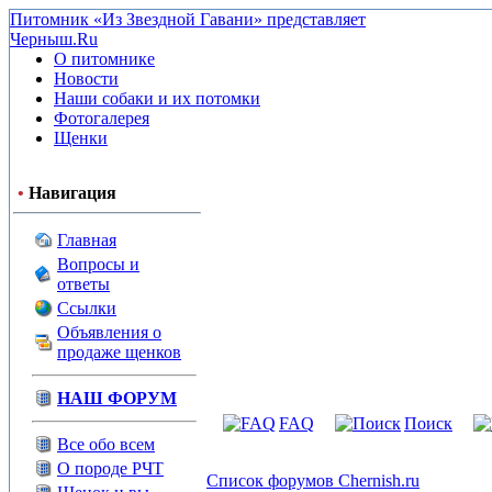
Питомник «Из Звездной Гавани» представляет
Черныш.Ru
О питомнике
Новости
Наши собаки и их потомки
Фотогалерея
Щенки
•
Навигация
Главная
Вопросы и
ответы
Ссылки
Объявления о
продаже щенков
НАШ ФОРУМ
FAQ
Поиск
Все обо всем
О породе РЧТ
Список форумов Chernish.ru