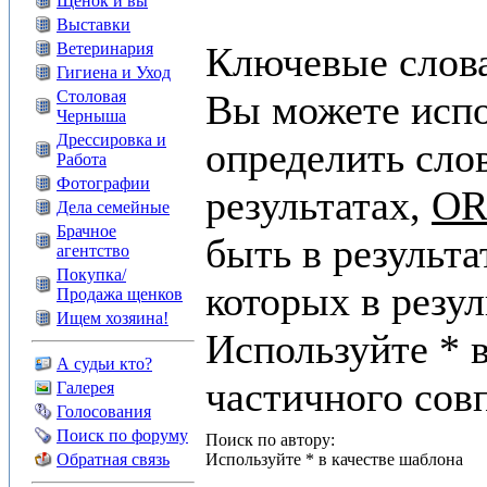
Щенок и вы
Выставки
Ветеринария
Ключевые слов
Гигиена и Уход
Столовая
Вы можете исп
Черныша
Дрессировка и
определить сло
Работа
Фотографии
результатах,
O
Дела семейные
Брачное
быть в результа
агентство
Покупка/
которых в резул
Продажа щенков
Ищем хозяина!
Используйте * 
А судьи кто?
частичного сов
Галерея
Голосования
Поиск по форуму
Поиск по автору:
Обратная связь
Используйте * в качестве шаблона