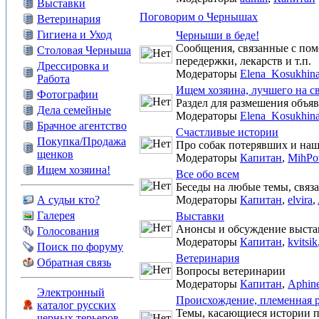
Выставки
Поговорим о Чернышах
Ветеринария
Гигиена и Уход
Черныши в беде!
Сообщения, связанные с пом
Столовая Черныша
передержки, лекарств и т.п.
Дрессировка и
Модераторы
Elena_Kosukhin
Работа
Ищем хозяина, лучшего на св
Фотографии
Раздел для размешения объя
Дела семейные
Модераторы
Elena_Kosukhin
Брачное агентство
Счастливые истории
Покупка/Продажа
Про собак потерявших и на
щенков
Модераторы
Капитан
,
MihPo
Ищем хозяина!
Все обо всем
Беседы на любые темы, связ
А судьи кто?
Модераторы
Капитан
,
elvira
,
Галерея
Выставки
Анонсы и обсуждение выста
Голосования
Модераторы
Капитан
,
kvitsik
Поиск по форуму
Ветеринария
Обратная связь
Вопросы ветеринарии
Модераторы
Капитан
,
Aphin
Электронный
Происхождение, племенная р
каталог русских
Темы, касающиеся истории п
черных терьеров