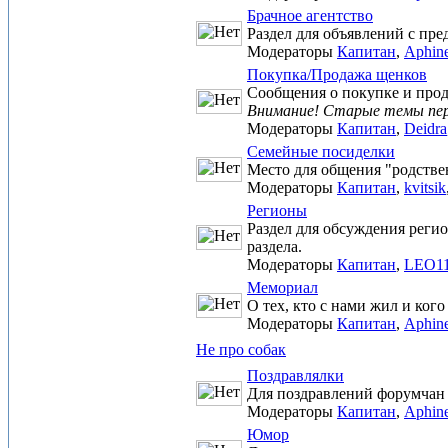
Брачное агентство
Раздел для объявлений с пр
Модераторы
Капитан
,
Aphin
Покупка/Продажа щенков
Сообщения о покупке и прод
Внимание! Старые темы пере
Модераторы
Капитан
,
Deidra
Семейные посиделки
Место для общения "родстве
Модераторы
Капитан
,
kvitsik
Регионы
Раздел для обсуждения реги
раздела.
Модераторы
Капитан
,
LEO1
Мемориал
О тех, кто с нами жил и кого
Модераторы
Капитан
,
Aphin
Не про собак
Поздравлялки
Для поздравлений форумчан с
Модераторы
Капитан
,
Aphin
Юмор