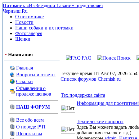
Питомник «Из Звездной Гавани» представляет
Черныш.Ru
О питомнике
Новости
Наши собаки и их потомки
Фотогалерея
Щенки
•
Навигация
FAQ
Поиск
Главная
Текущее время Пт Авг 07, 2026 5:54
Вопросы и ответы
Список форумов Chernish.ru
Ссылки
Объявления о
продаже щенков
Тех.поддержка сайта
Информация для посетителе
НАШ ФОРУМ
Все обо всем
Технические вопросы
О породе РЧТ
Здесь Вы можете задать любы
добавления ссылок и т.д.)
Щенок и вы
Модераторы
admin
,
Капитан