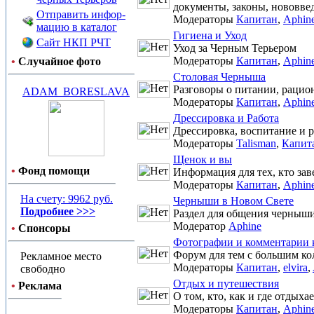
документы, законы, нововве
Отправить инфор-
Модераторы
Капитан
,
Aphin
мацию в каталог
Гигиена и Уход
Сайт НКП РЧТ
Уход за Черным Терьером
Модераторы
Капитан
,
Aphin
•
Случайное фото
Столовая Черныша
Разговоры о питании, рацио
ADAM_BORESLAVA
Модераторы
Капитан
,
Aphin
Дрессировка и Работа
Дрессировка, воспитание и р
Модераторы
Talisman
,
Капит
Щенок и вы
•
Фонд помощи
Информация для тех, кто зав
Модераторы
Капитан
,
Aphin
На счету: 9962 руб.
Черныши в Новом Свете
Подробнее >>>
Раздел для общения черныши
Модератор
Aphine
•
Спонсоры
Фотографии и комментарии 
Форум для тем с большим ко
Рекламное место
Модераторы
Капитан
,
elvira
,
свободно
Отдых и путешествия
•
Реклама
О том, кто, как и где отдыха
Модераторы
Капитан
,
Aphin