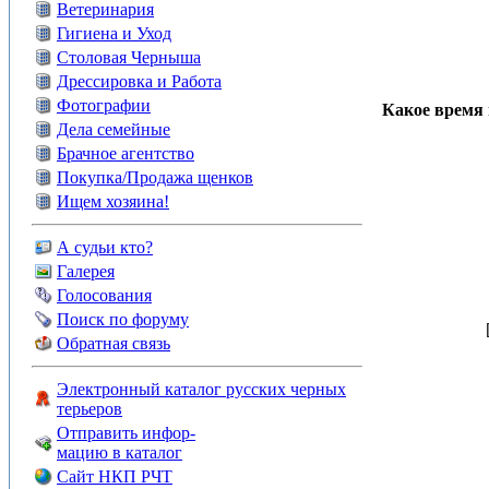
Ветеринария
Гигиена и Уход
Столовая Черныша
Дрессировка и Работа
Фотографии
Какое время 
Дела семейные
Брачное агентство
Покупка/Продажа щенков
Ищем хозяина!
А судьи кто?
Галерея
Голосования
Поиск по форуму
Обратная связь
Электронный каталог русских черных
терьеров
Отправить инфор-
мацию в каталог
Сайт НКП РЧТ