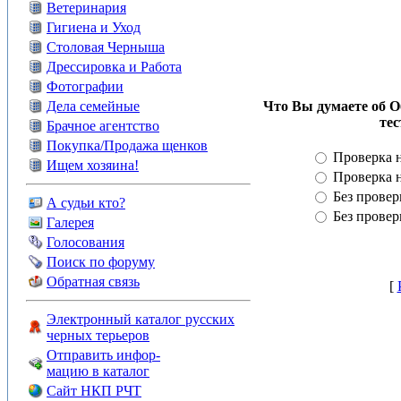
Ветеринария
Гигиена и Уход
Столовая Черныша
Дрессировка и Работа
Фотографии
Дела семейные
Что Вы думаете об О
те
Брачное агентство
Покупка/Продажа щенков
Проверка 
Ищем хозяина!
Проверка 
Без провер
А судьи кто?
Без провер
Галерея
Голосования
Поиск по форуму
Обратная связь
[
Электронный каталог русских
черных терьеров
Отправить инфор-
мацию в каталог
Сайт НКП РЧТ