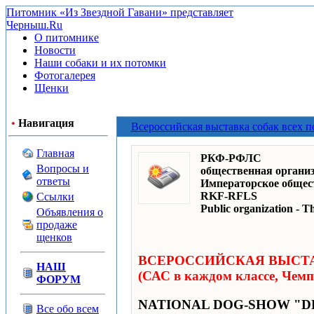
Питомник «Из Звездной Гавани» представляет
Черныш.Ru
О питомнике
Новости
Наши собаки и их потомки
Фотогалерея
Щенки
•
Навигация
Всероссийская выставка собак всех 
Главная
РКФ-РФЛС
Вопросы и
общественная органи
ответы
Императорское общес
RKF-RFLS
Ссылки
Public organization - T
Объявления о
продаже
щенков
ВСЕРОССИЙСКАЯ ВЫСТА
НАШ
(САС в каждом классе, Че
ФОРУМ
NATIONAL DOG-SHOW "D
Все обо всем