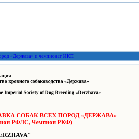
пород «Держава» и чемпионат ИКП
зация
тво кровного собаководства «Держава»
he Imperial Society of Dog Breeding «Derzhava»
ВКА СОБАК ВСЕХ ПОРОД «ДЕРЖАВА»
мпион РФЛС, Чемпион РКФ)
ERZHAVA"