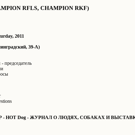
AMPION RFLS, CHAMPION RKF)
turday, 2011
инградский, 39-А)
- председатель
ли
росы
r
stions
 HOT Dog - ЖУРНАЛ О ЛЮДЯХ, СОБАКАХ И ВЫСТАВ