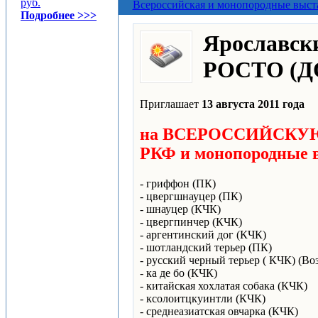
руб.
Всероссийская и монопородные выст
Подробнее >>>
Ярославски
РОСТО (Д
Приглашает
13 августа 2011 года
на ВСЕРОССИЙСКУЮ
РКФ и монопородные 
- гриффон (ПК)
- цвергшнауцер (ПК)
- шнауцер (КЧК)
- цвергпинчер (КЧК)
- аргентинский дог (КЧК)
- шотландский терьер (ПК)
- русский черный терьер ( КЧК) (В
- ка де бо (КЧК)
- китайская хохлатая собака (КЧК)
- ксолоитцкуинтли (КЧК)
- среднеазиатская овчарка (КЧК)