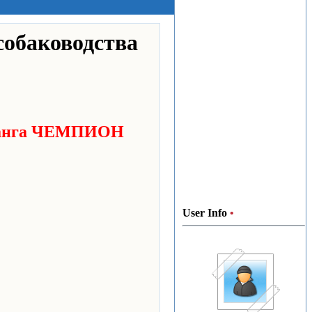
собаководства
анга ЧЕМПИОН
User Info
•