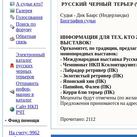
А судьи кто?
РУССКИЙ ЧЕРНЫЙ ТЕРЬЕР (
Галерея
Судья - Дик Баарс (Нидерланды)
Голосования
Биография судьи
Поиск по
форуму
Обратная
ИНФОРМАЦИЯ ДЛЯ ТЕХ, КТО
связь
ВЫСТАВОК!
Оргкомитет, по традиции, предла
монопородных выставок:
Электронный
- Международная выставка Русск
каталог
- Чемпионат НКП Ксолоитцкуинт
русских
- Лабрадор ретривер (ПК)
черных
- Золотистый ретривер (ПК)
терьеров
- Японский хин (ПК)
Отправить
- Папийон, Фален (ПК)
инфор-
- Керри блю терьер (ПК)
мацию в
Меценаты будут отмечены (по желан
каталог
Предложения принимаются на адре
Сайт НКП
РЧТ
Прочитано: 2112
•
Фонд помощи
На счету: 9962