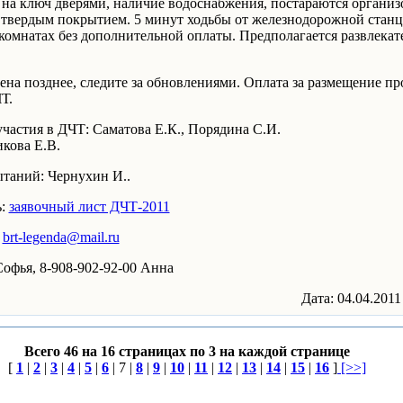
на ключ дверями, наличие водоснабжения, постараются организ
твердым покрытием. 5 минут ходьбы от железнодорожной станци
комнатах без дополнительной оплаты. Предполагается развлекат
ена позднее, следите за обновлениями. Оплата за размещение пр
Т.
участия в ДЧТ: Саматова Е.К., Порядина С.И.
кова Е.В.
таний: Чернухин И..
ь:
заявочный лист ДЧТ-2011
l
brt-legenda@mail.ru
Софья, 8-908-902-92-00 Анна
Дата: 04.04.2011
Всего 46 на 16 страницах по 3 на каждой странице
[
1
|
2
|
3
|
4
|
5
|
6
| 7 |
8
|
9
|
10
|
11
|
12
|
13
|
14
|
15
|
16
]
[>>]