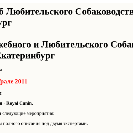
 Любительского Собаководств
ург
бного и Любительского Соба
Екатеринбург
а
Урале 2011
л
 - Royal Canin.
и следующие мероприятия:
м полного описания под двумя экспертами.