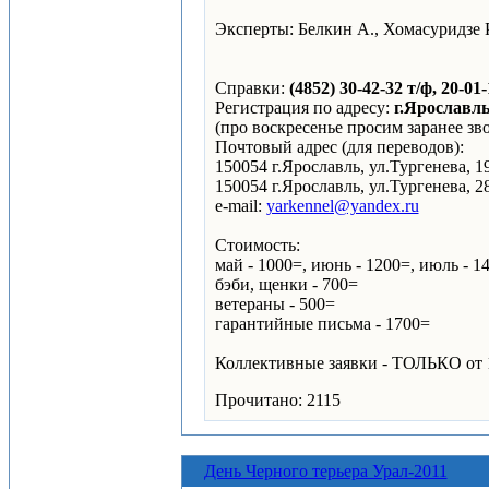
Эксперты: Белкин А., Хомасуридзе Р
Справки:
(4852) 30-42-32 т/ф, 20-01-
Регистрация по адресу:
г.Ярославль,
(про воскресенье просим заранее зво
Почтовый адрес (для переводов):
150054 г.Ярославль, ул.Тургенева, 
150054 г.Ярославль, ул.Тургенева, 
e-mail:
yarkennel@yandex.ru
Стоимость:
май - 1000=, июнь - 1200=, июль - 1
бэби, щенки - 700=
ветераны - 500=
гарантийные письма - 1700=
Коллективные заявки - ТОЛЬКО от 1
Прочитано: 2115
День Черного терьера Урал-2011