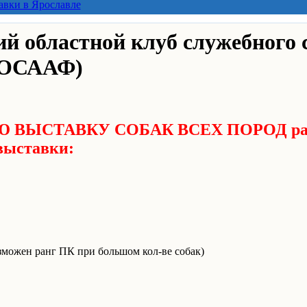
авки в Ярославле
й областной клуб служебного 
ОСААФ)
 ВЫСТАВКУ СОБАК ВСЕХ ПОРОД р
выставки:
озможен ранг ПК при большом кол-ве собак)