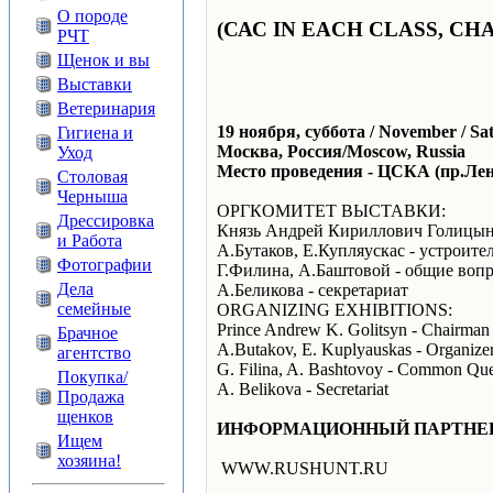
О породе
(САС IN EACH CLASS, CH
РЧТ
Щенок и вы
Выставки
Ветеринария
19 ноября, суббота / November / Sa
Гигиена и
Москва, Россия/Moscow, Russia
Уход
Место проведения - ЦСКА (пр.Лен
Столовая
Черныша
ОРГКОМИТЕТ ВЫСТАВКИ:
Дрессировка
Князь Андрей Кириллович Голицын 
и Работа
А.Бутаков, Е.Купляускас - устроите
Фотографии
Г.Филина, А.Баштовой - общие воп
Дела
А.Беликова - секретариат
семейные
ORGANIZING EXHIBITIONS:
Prince Andrew K. Golitsyn - Chairman
Брачное
A.Butakov, E. Kuplyauskas - Organize
агентство
G. Filina, A. Bashtovoy - Common Que
Покупка/
A. Belikova - Secretariat
Продажа
щенков
ИНФОРМАЦИОННЫЙ ПАРТНЕР -
Ищем
хозяина!
WWW.RUSHUNT.RU