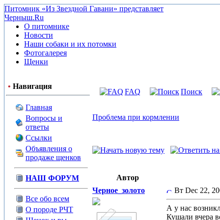
Питомник «Из Звездной Гавани» представляет
Черныш.Ru
О питомнике
Новости
Наши собаки и их потомки
Фотогалерея
Щенки
•
Навигация
FAQ
Поиск
Главная
Проблема при кормлении
Вопросы и
ответы
Ссылки
Объявления о
продаже щенков
Автор
НАШ ФОРУМ
Черное_золото
Вт Dec 22, 2
Все обо всем
А у нас возникл
О породе РЧТ
Кушали вчера в