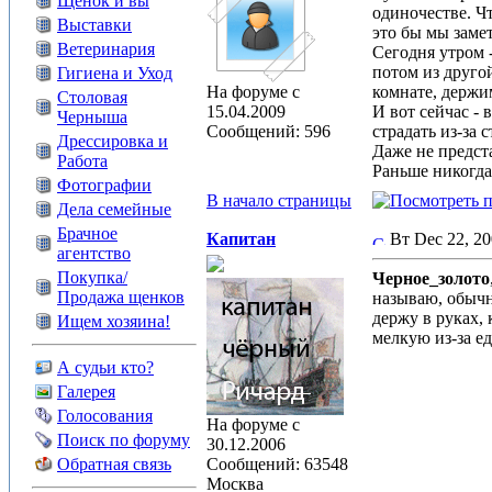
Щенок и вы
одиночестве. Ч
Выставки
это бы мы заме
Ветеринария
Сегодня утром -
потом из другой
Гигиена и Уход
На форуме с
комнате, держи
Столовая
15.04.2009
И вот сейчас -
Черныша
Сообщений: 596
страдать из-за 
Дрессировка и
Даже не предст
Работа
Раньше никогда
Фотографии
В начало страницы
Дела семейные
Брачное
Капитан
Вт Dec 22, 2
агентство
Покупка/
Черное_золото
Продажа щенков
называю, обычн
держу в руках, 
Ищем хозяина!
мелкую из-за ед
А судьи кто?
Галерея
Голосования
На форуме с
Поиск по форуму
30.12.2006
Обратная связь
Сообщений: 63548
Москва