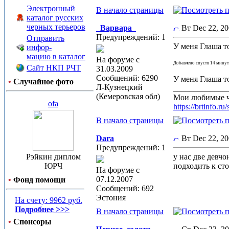
Электронный
В начало страницы
каталог русских
черных терьеров
_Варвара_
Вт Dec 22, 2
Предупреждений: 1
Отправить
У меня Глаша то
инфор-
мацию в каталог
На форуме с
Добавлено спустя 14 минут
Сайт НКП РЧТ
31.03.2009
Сообщений: 6290
У меня Глаша то
•
Случайное фото
Л-Кузнецкий
_____________
(Кемеровская обл)
Мои любимые 
ofa
https://brtin
В начало страницы
Dara
Вт Dec 22, 2
Предупреждений: 1
Рэйкин диплом
у нас две девчо
ЮРЧ
подходить к ст
На форуме с
07.12.2007
•
Фонд помощи
Сообщений: 692
Эстония
На счету: 9962 руб.
Подробнее >>>
В начало страницы
•
Спонсоры