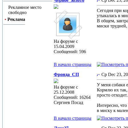
Черное_золото
Ср Dec 23, 2
Рекламное место
Сегодня при ко
свободно
утыкалась в мис
•
Реклама
В общем, завтра
миски трудней, 
На форуме с
15.04.2009
Сообщений: 596
В начало страницы
Фронда_СП
Ср Dec 23, 2
У меня собаки 
На форуме с
Кормлю их так,
25.12.2008
просто отходит
Сообщений: 16264
Сергиев Посад
Интересно, что
в миску к мале
В начало страницы