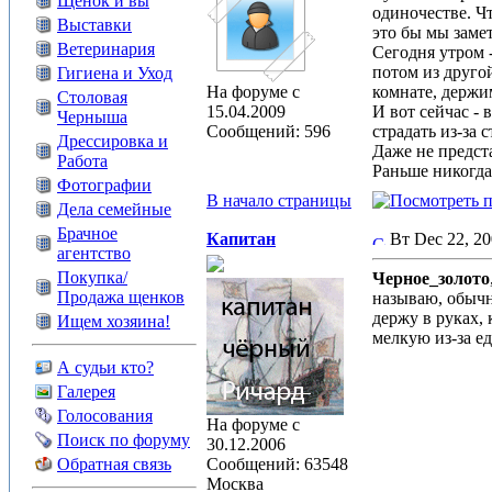
Щенок и вы
одиночестве. Ч
Выставки
это бы мы заме
Ветеринария
Сегодня утром -
потом из другой
Гигиена и Уход
На форуме с
комнате, держи
Столовая
15.04.2009
И вот сейчас -
Черныша
Сообщений: 596
страдать из-за 
Дрессировка и
Даже не предст
Работа
Раньше никогда
Фотографии
В начало страницы
Дела семейные
Брачное
Капитан
Вт Dec 22, 2
агентство
Покупка/
Черное_золото
Продажа щенков
называю, обычн
держу в руках, 
Ищем хозяина!
мелкую из-за ед
А судьи кто?
Галерея
Голосования
На форуме с
Поиск по форуму
30.12.2006
Обратная связь
Сообщений: 63548
Москва