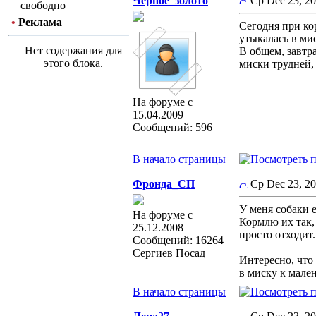
Черное_золото
Ср Dec 23, 2
свободно
•
Реклама
Сегодня при ко
утыкалась в мис
Нет содержания для
В общем, завтра
этого блока.
миски трудней, 
На форуме с
15.04.2009
Сообщений: 596
В начало страницы
Фронда_СП
Ср Dec 23, 2
У меня собаки 
На форуме с
Кормлю их так,
25.12.2008
просто отходит
Сообщений: 16264
Сергиев Посад
Интересно, что
в миску к мале
В начало страницы