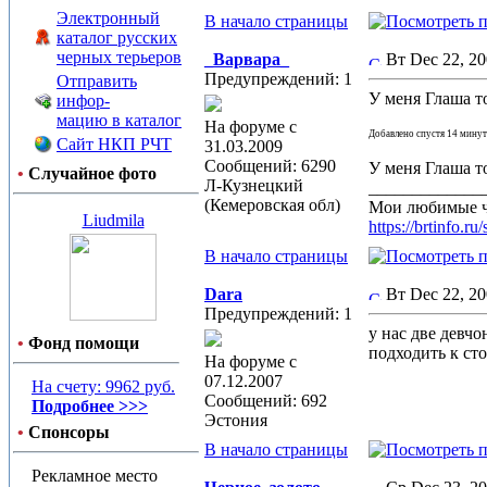
Электронный
В начало страницы
каталог русских
черных терьеров
_Варвара_
Вт Dec 22, 2
Предупреждений: 1
Отправить
У меня Глаша то
инфор-
мацию в каталог
На форуме с
Добавлено спустя 14 минут
Сайт НКП РЧТ
31.03.2009
Сообщений: 6290
У меня Глаша то
•
Случайное фото
Л-Кузнецкий
_____________
(Кемеровская обл)
Мои любимые 
Liudmila
https://brtin
В начало страницы
Dara
Вт Dec 22, 2
Предупреждений: 1
у нас две девчо
•
Фонд помощи
подходить к ст
На форуме с
07.12.2007
На счету: 9962 руб.
Сообщений: 692
Подробнее >>>
Эстония
•
Спонсоры
В начало страницы
Рекламное место