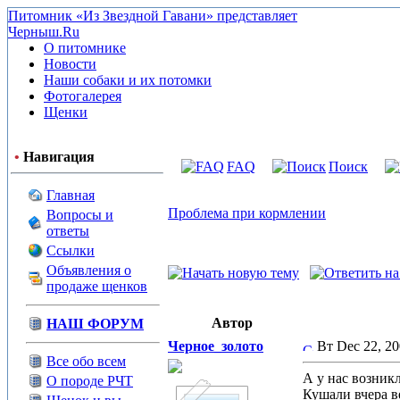
Питомник «Из Звездной Гавани» представляет
Черныш.Ru
О питомнике
Новости
Наши собаки и их потомки
Фотогалерея
Щенки
•
Навигация
FAQ
Поиск
Главная
Проблема при кормлении
Вопросы и
ответы
Ссылки
Объявления о
продаже щенков
Автор
НАШ ФОРУМ
Черное_золото
Вт Dec 22, 2
Все обо всем
А у нас возникл
О породе РЧТ
Кушали вчера в