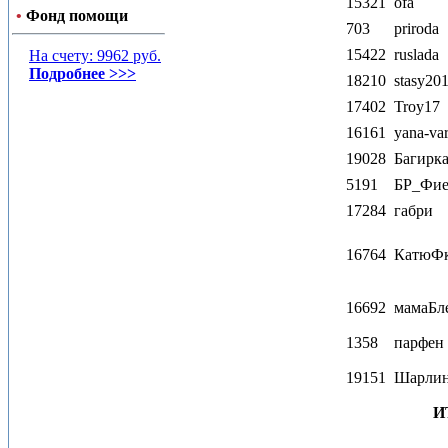
15321
ofa
•
Фонд помощи
703
priroda
15422
ruslada
На счету: 9962 руб.
Подробнее >>>
18210
stasy20
17402
Troy17
16161
yana-va
19028
Багирк
5191
БР_Фие
17284
габри
16764
КатюФ
16692
мамаБл
1358
парфен
19151
Шарлин
И