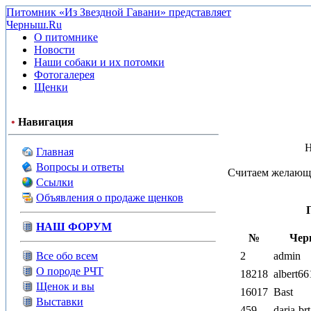
Питомник «Из Звездной Гавани» представляет
Черныш.Ru
О питомнике
Новости
Наши собаки и их потомки
Фотогалерея
Щенки
•
Навигация
Н
Главная
Вопросы и ответы
Считаем желающи
Ссылки
Объявления о продаже щенков
НАШ ФОРУМ
№
Чер
Все обо всем
2
admin
О породе РЧТ
18218
albert66
Щенок и вы
16017
Bast
Выставки
459
daria-brt