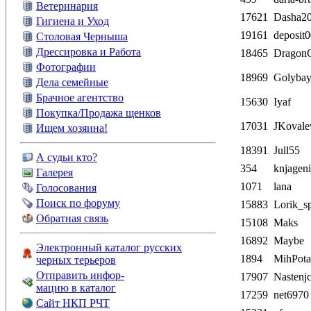
Ветеринария
17621
Dasha2
Гигиена и Уход
19161
deposit
Столовая Черныша
Дрессировка и Работа
18465
Dragon
Фотографии
18969
Golyba
Дела семейные
Брачное агентство
15630
Iyaf
Покупка/Продажа щенков
17031
JKovale
Ищем хозяина!
18391
Jull55
А судьи кто?
354
knjagen
Галерея
1071
lana
Голосования
Поиск по форуму
15883
Lorik_s
Обратная связь
15108
Maks
16892
Maybe
Электронный каталог русских
1894
MihPot
черных терьеров
Отправить инфор-
17907
Nastenj
мацию в каталог
17259
net6970
Сайт НКП РЧТ