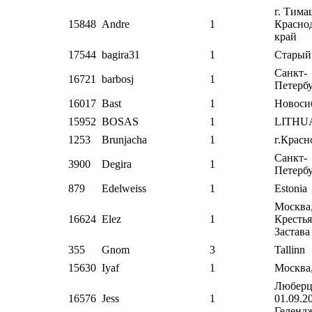
г. Тима
15848
Andre
1
Красно
край
17544
bagira31
1
Старый
Санкт-
16721
barbosj
1
Петерб
16017
Bast
1
Новоси
15952
BOSAS
1
LITHU
1253
Brunjacha
1
г.Красн
Санкт-
3900
Degira
1
Петерб
879
Edelweiss
1
Estonia
Москва
16624
Elez
1
Крестья
Застава
355
Gnom
3
Tallinn
15630
Iyaf
1
Москва
Люберц
16576
Jess
1
01.09.2
Геленд