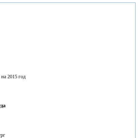
на 2015 год
уда
ург