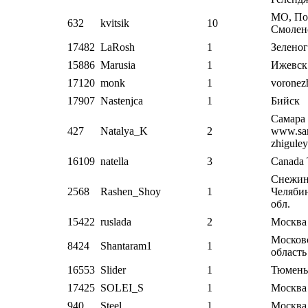
МО, По
632
kvitsik
10
Смолен
17482
LaRosh
1
Зеленог
15886
Marusia
1
Ижевск
17120
monk
1
voronez
17907
Nastenjca
1
Бийск
Самара
427
Natalya_K
2
www.sam
zhiguley
16109
natella
3
Canada 
Снежин
2568
Rashen_Shoy
1
Челяби
обл.
15422
ruslada
2
Москва
Москов
8424
Shantaram1
1
область
16553
Slider
1
Тюмень
17425
SOLEI_S
1
Москва
940
Steel
1
Москва