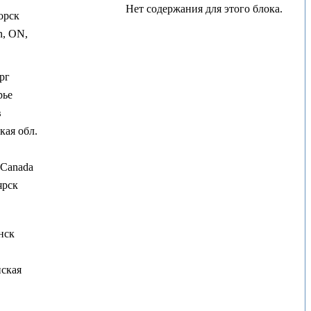
Нет содержания для этого блока.
орск
n, ON,
рг
рье
в
ая обл.
 Canada
ярск
нск
ская