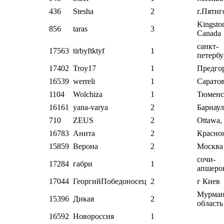
436
Stesha
2
г.Пятиг
Kingsto
856
taras
3
Canada
санкт-
17563
tirbyftktyf
1
петербу
17402
Troy17
1
Предго
16539
werreli
1
Сарато
1104
Wolchiza
1
Тюменск
16161
yana-varya
2
Барнаул
710
ZEUS
2
Ottawa,
16783
Анита
2
Красно
15859
Верона
2
Москва
сочи-
17284
габри
1
апшеро
17044
ГеоргийПобедоносец
2
г Киев
Мурман
15396
Дикая
2
область
16592
Новороссия
1