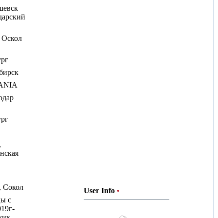
шевск
дарский
 Оскол
ург
бирск
ANIA
одар
ург
,
нская
, Сокол
User Info
•
ы с
019г-
жик