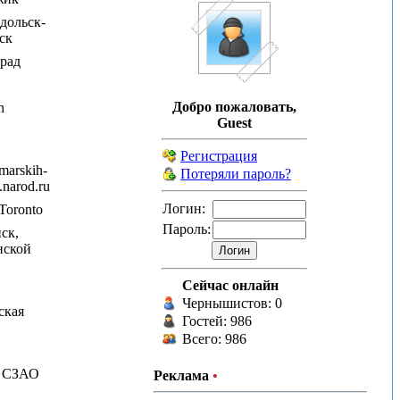
дольск-
ск
рад
Добро пожаловать,
h
Guest
Регистрация
arskih-
Потеряли пароль?
.narod.ru
Логин:
Toronto
Пароль:
ск,
нской
Сейчас онлайн
Чернышистов: 0
ская
Гостей: 986
Всего: 986
 СЗАО
Реклама
•