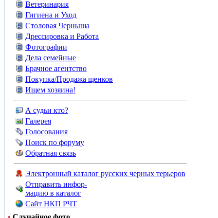
Ветеринария
Гигиена и Уход
Столовая Черныша
Дрессировка и Работа
Фотографии
Дела семейные
Брачное агентство
Покупка/Продажа щенков
Ищем хозяина!
А судьи кто?
Галерея
Голосования
Поиск по форуму
Обратная связь
Электронный каталог русских черных терьеров
Отправить инфор-
мацию в каталог
Сайт НКП РЧТ
•
Случайное фото